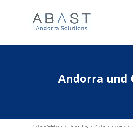
Andorra und C
Andorra Solutions
>
Unser Blog
>
Andorra economy
>