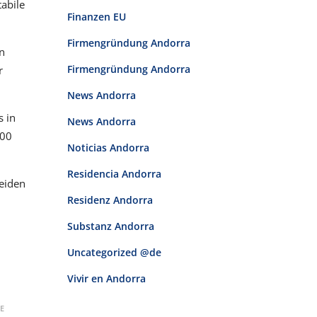
abile
Finanzen EU
Firmengründung Andorra
n
Firmengründung Andorra
r
News Andorra
 in
News Andorra
500
Noticias Andorra
Residencia Andorra
beiden
Residenz Andorra
e
Substanz Andorra
Uncategorized @de
Vivir en Andorra
E