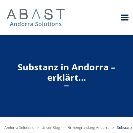
Substanz in Andorra –
erklärt…
Andorra Solutions
>
Unser Blog
>
Firmengründung Andorra
>
Substanz