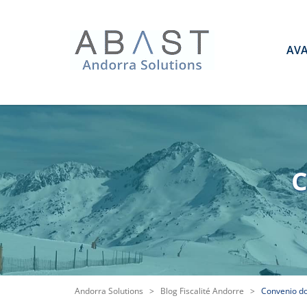
AV
C
Andorra Solutions
>
Blog Fiscalité Andorre
>
Convenio do