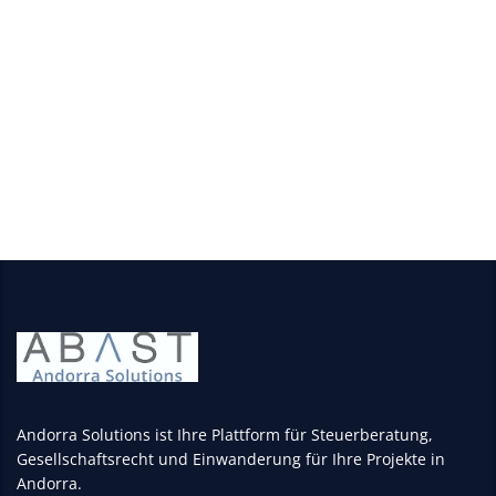
Voraussetzungen um den Erfolg des Unternehmens zu
garantieren.
Wenn Sie Interesse daran haben ein Finanzbeteiligungs- und
–verwaltungsunternehmen in Andorra entweder aufzubauen
oder zu gründen, Unsere Berater stehen Ihnen auf Ihrer
Unternehmensreise sehr gerne unterstützend zur Seite.
Andorra Solutions ist Ihre Plattform für Steuerberatung,
Gesellschaftsrecht und Einwanderung für Ihre Projekte in
Andorra.