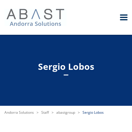
Sergio Lobos
Andorra Solutions
>
Staff
>
abastgroup
>
Sergio Lobos