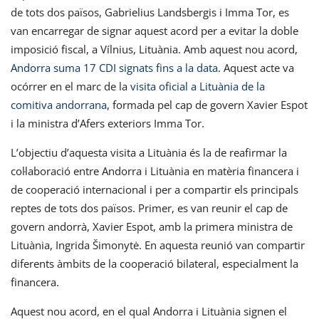
de tots dos països, Gabrielius Landsbergis i Imma Tor, es
van encarregar de signar aquest acord per a evitar la doble
imposició fiscal, a Vílnius, Lituània. Amb aquest nou acord,
Andorra suma 17 CDI signats fins a la data
. Aquest acte va
ocórrer en el marc de la
visita oficial a Lituània de la
comitiva andorrana
, formada pel cap de govern Xavier Espot
i la ministra d’Afers exteriors Imma Tor.
L’objectiu d’aquesta visita a Lituània és la de reafirmar la
col·laboració entre Andorra i Lituània en matèria financera i
de cooperació internacional i per a compartir els principals
reptes de tots dos països. Primer, es van reunir el cap de
govern andorrà, Xavier Espot, amb la primera ministra de
Lituània, Ingrida Šimonytė. En aquesta reunió van compartir
diferents àmbits de la cooperació bilateral, especialment la
financera.
Aquest nou acord, en el qual Andorra i Lituània signen el