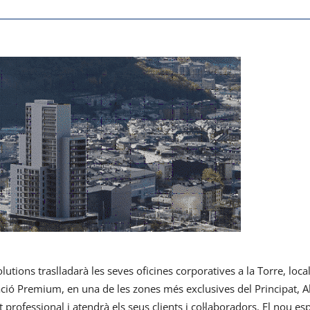
tions traslladarà les seves oficines corporatives a la Torre, loca
ció Premium, en una de les zones més exclusives del Principat, A
 professional i atendrà els seus clients i col·laboradors. El nou es