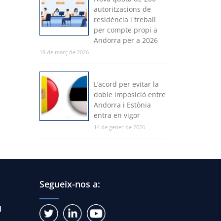
autoritzacions de
residència i treball
per compte propi a
Andorra per a 2026
19 de març de 2026
L’acord per evitar la
doble imposició entre
Andorra i Estònia
entra en vigor
14 de gener de 2026
Segueix-nos a:
l