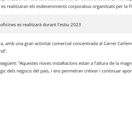
es realitzaran els esdeveniments corporatius organitzats per la F
s oficines es realitzarà durant l’estiu 2023
, amb una gran activitat comercial concentrada al Carrer Carle
nd”.
 següent: “Aquestes noves instal·lacions estan a l’altura de la magn
àlgic dels negocis del país, i ens permetran créixer i continuar apor