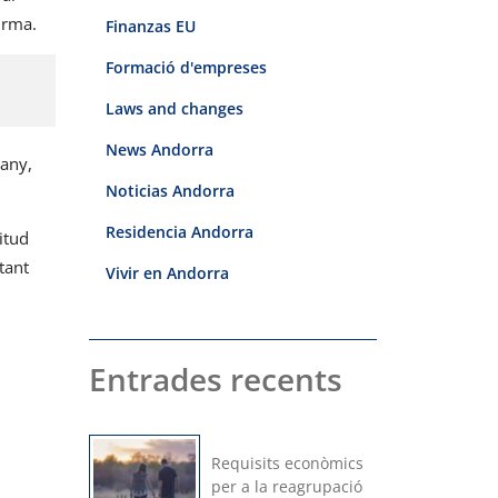
irma.
Finanzas EU
Formació d'empreses
Laws and changes
News Andorra
many,
Noticias Andorra
Residencia Andorra
itud
tant
Vivir en Andorra
Entrades recents
Requisits econòmics
per a la reagrupació