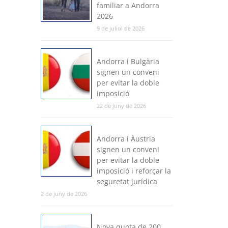
familiar a Andorra
2026
9 de juliol de 2026
Andorra i Bulgària
signen un conveni
per evitar la doble
imposició
22 de juny de 2026
Andorra i Àustria
signen un conveni
per evitar la doble
imposició i reforçar la
seguretat jurídica
2 de juny de 2026
Nova quota de 200