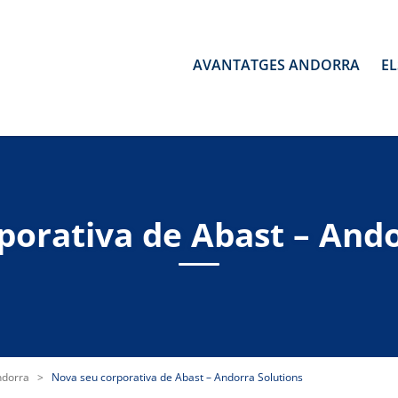
AVANTATGES ANDORRA
EL
porativa de Abast – Ando
ndorra
>
Nova seu corporativa de Abast – Andorra Solutions