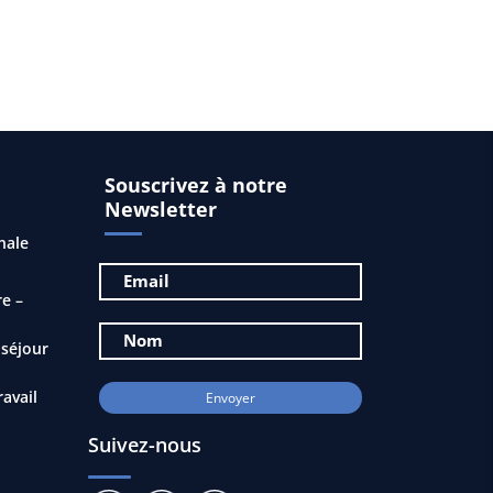
Souscrivez à notre
Newsletter
nale
e –
 séjour
ravail
Suivez-nous