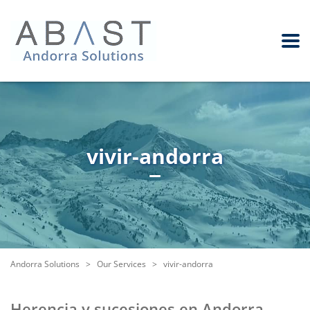
vivir-andorra
Andorra Solutions
>
Our Services
>
vivir-andorra
Herencia y sucesiones en Andorra