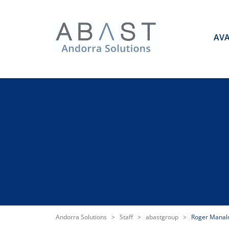
AV
Andorra Solutions
>
Staff
>
abastgroup
>
Roger Manal