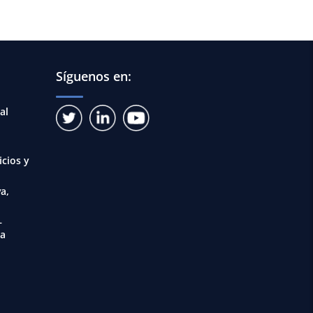
Síguenos en:
al
icios y
a,
–
ia