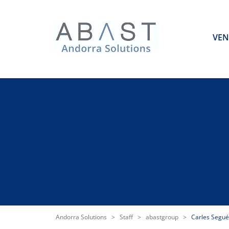
VEN
Andorra Solutions
>
Staff
>
abastgroup
>
Carles Segué