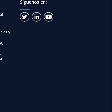
Síguenos en:
al
icios y
a,
–
ia