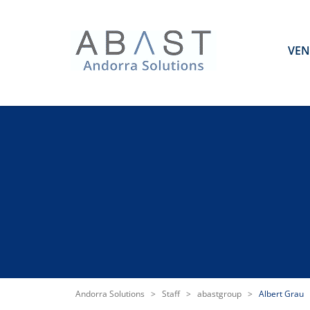
VEN
Andorra Solutions
>
Staff
>
abastgroup
>
Albert Grau