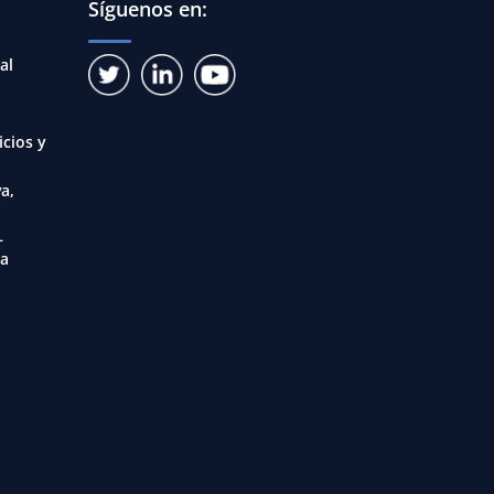
Síguenos en:
al
icios y
a,
–
ia